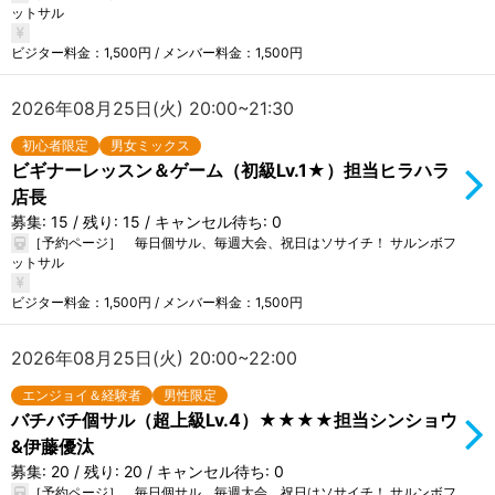
ットサル
ビジター料金：1,500円 / メンバー料金：1,500円
2026年08月25日(火) 20:00~21:30
初心者限定
男女ミックス
ビギナーレッスン＆ゲーム（初級Lv.1★）担当ヒラハラ
店長
募集: 15 / 残り: 15 / キャンセル待ち: 0
［予約ページ］ 毎日個サル、毎週大会、祝日はソサイチ！ サルンボフ
ットサル
ビジター料金：1,500円 / メンバー料金：1,500円
2026年08月25日(火) 20:00~22:00
エンジョイ＆経験者
男性限定
バチバチ個サル（超上級Lv.4）★★★★担当シンショウ
&伊藤優汰
募集: 20 / 残り: 20 / キャンセル待ち: 0
［予約ページ］ 毎日個サル、毎週大会、祝日はソサイチ！ サルンボフ