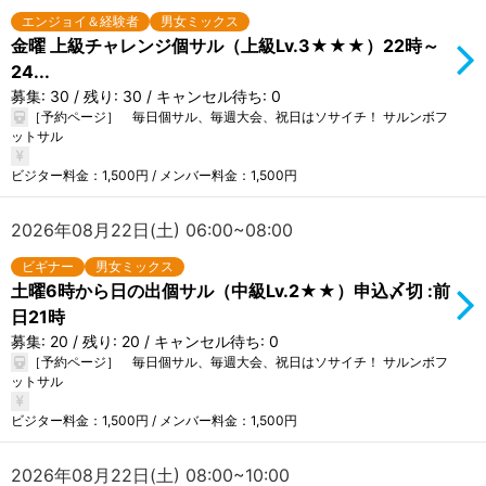
エンジョイ＆経験者
男女ミックス
金曜 上級チャレンジ個サル（上級Lv.3★★★）22時～
24...
募集: 30 / 残り: 30 / キャンセル待ち: 0
［予約ページ］ 毎日個サル、毎週大会、祝日はソサイチ！ サルンボフ
ットサル
ビジター料金：1,500円 / メンバー料金：1,500円
2026年08月22日(土) 06:00~08:00
ビギナー
男女ミックス
土曜6時から日の出個サル（中級Lv.2★★）申込〆切 :前
日21時
募集: 20 / 残り: 20 / キャンセル待ち: 0
［予約ページ］ 毎日個サル、毎週大会、祝日はソサイチ！ サルンボフ
ットサル
ビジター料金：1,500円 / メンバー料金：1,500円
2026年08月22日(土) 08:00~10:00