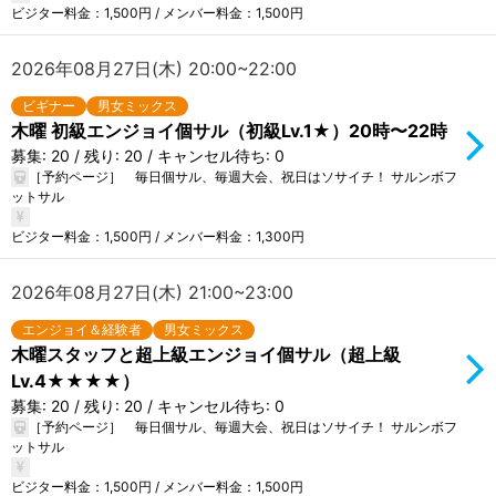
ビジター料金：1,500円 / メンバー料金：1,500円
2026年08月27日(木) 20:00~22:00
ビギナー
男女ミックス
木曜 初級エンジョイ個サル（初級Lv.1★）20時〜22時
募集: 20 / 残り: 20 / キャンセル待ち: 0
［予約ページ］ 毎日個サル、毎週大会、祝日はソサイチ！ サルンボフ
ットサル
ビジター料金：1,500円 / メンバー料金：1,300円
2026年08月27日(木) 21:00~23:00
エンジョイ＆経験者
男女ミックス
木曜スタッフと超上級エンジョイ個サル（超上級
Lv.4★★★★）
募集: 20 / 残り: 20 / キャンセル待ち: 0
［予約ページ］ 毎日個サル、毎週大会、祝日はソサイチ！ サルンボフ
ットサル
ビジター料金：1,500円 / メンバー料金：1,500円