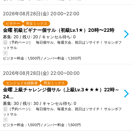
2026年08月28日(金) 20:00~22:00
ビギナー
男女ミックス
金曜 初級ビギナー個サル（初級Lv.1★）20時〜22時
募集: 20 / 残り: 20 / キャンセル待ち: 0
［予約ページ］ 毎日個サル、毎週大会、祝日はソサイチ！ サルンボフ
ットサル
ビジター料金：1,500円 / メンバー料金：1,300円
2026年08月28日(金) 22:00~00:00
エンジョイ＆経験者
男女ミックス
金曜 上級チャレンジ個サル（上級Lv.3★★★）22時～
24...
募集: 30 / 残り: 30 / キャンセル待ち: 0
［予約ページ］ 毎日個サル、毎週大会、祝日はソサイチ！ サルンボフ
ットサル
ビジター料金：1,500円 / メンバー料金：1,500円