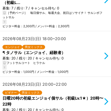
（初級L...
募集: 7 / 残り: 7 / キャンセル待ち: 0
［予約ページ］ 毎日個サル、毎週大会、祝日はソサイチ！ サルンボフ
ットサル
ビジター料金：2,300円 / メンバー料金：2,300円
2026年08月23日(日) 18:00~20:00
エンジョイ
男女ミックス
¶ タノサル（エンジョイ、経験者）
募集: 20 / 残り: 20 / キャンセル待ち: 0
フットサルコート ヒラケル
ビジター料金：1,000円 / メンバー料金：1,000円
2026年08月23日(日) 20:00~22:00
ビギナー
男女ミックス
日曜20時の初級エンジョイ個サル（初級Lv.1★）20時〜
22時
募集: 20 / 残り: 20 / キャンセル待ち: 0