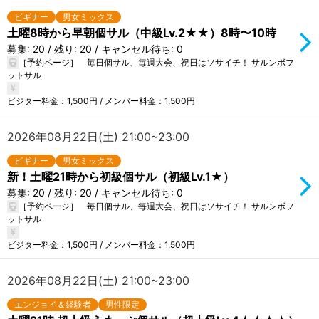
ビギナー
男女ミックス
土曜8時から早朝個サル（中級Lv.2★★）8時〜10時
募集: 20 / 残り: 20 / キャンセル待ち: 0
［予約ページ］ 毎日個サル、毎週大会、祝日はソサイチ！ サルンボフ
ットサル
ビジター料金：1,500円 / メンバー料金：1,500円
2026年08月22日(土) 21:00~23:00
ビギナー
男女ミックス
新！土曜21時から初級個サル（初級Lv.1★）
募集: 20 / 残り: 20 / キャンセル待ち: 0
［予約ページ］ 毎日個サル、毎週大会、祝日はソサイチ！ サルンボフ
ットサル
ビジター料金：1,500円 / メンバー料金：1,500円
2026年08月22日(土) 21:00~23:00
エンジョイ＆経験者
男性限定