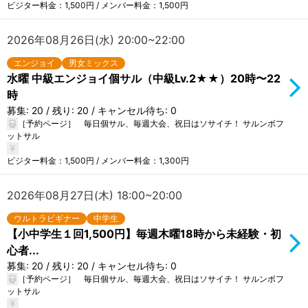
ビジター料金：1,500円 / メンバー料金：1,500円
2026年08月26日(水) 20:00~22:00
エンジョイ
男女ミックス
水曜 中級エンジョイ個サル（中級Lv.2★★）20時〜22
時
募集: 20 / 残り: 20 / キャンセル待ち: 0
［予約ページ］ 毎日個サル、毎週大会、祝日はソサイチ！ サルンボフ
ットサル
ビジター料金：1,500円 / メンバー料金：1,300円
2026年08月27日(木) 18:00~20:00
ウルトラビギナー
中学生
【小中学生１回1,500円】毎週木曜18時から未経験・初
心者...
募集: 20 / 残り: 20 / キャンセル待ち: 0
［予約ページ］ 毎日個サル、毎週大会、祝日はソサイチ！ サルンボフ
ットサル