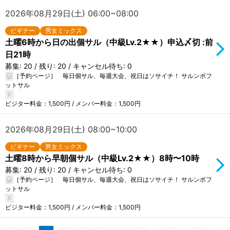
2026年08月29日(土) 06:00~08:00
ビギナー
男女ミックス
土曜6時から日の出個サル（中級Lv.2★★）申込〆切 :前
日21時
募集: 20 / 残り: 20 / キャンセル待ち: 0
［予約ページ］ 毎日個サル、毎週大会、祝日はソサイチ！ サルンボフ
ットサル
ビジター料金：1,500円 / メンバー料金：1,500円
2026年08月29日(土) 08:00~10:00
ビギナー
男女ミックス
土曜8時から早朝個サル（中級Lv.2★★）8時〜10時
募集: 20 / 残り: 20 / キャンセル待ち: 0
［予約ページ］ 毎日個サル、毎週大会、祝日はソサイチ！ サルンボフ
ットサル
ビジター料金：1,500円 / メンバー料金：1,500円