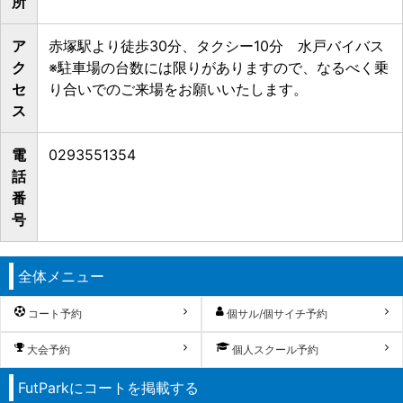
所
ア
赤塚駅より徒歩30分、タクシー10分 水戸バイバス
ク
※駐車場の台数には限りがありますので、なるべく乗
セ
り合いでのご来場をお願いいたします。
ス
電
0293551354
話
番
号
全体メニュー
コート予約
個サル/個サイチ予約
大会予約
個人スクール予約
FutParkにコートを掲載する