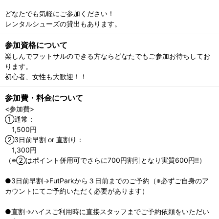
どなたでも気軽にご参加ください！
レンタルシューズの貸出もあります。
参加資格について
楽しんでフットサルのできる方ならどなたでもご参加お待ちしてお
ります。
初心者、女性も大歓迎！！
参加費・料金について
<参加費>
①通常：
1,500円
②3日前早割 or 直割り：
1,300円
（※②はポイント併用可でさらに700円割引となり実質600円!!）
●3日前早割→FutParkから３日前までのご予約（※必ずご自身のア
カウントにてご予約いただく必要があります）
●直割→ハイスご利用時に直接スタッフまでご予約依頼をいただい