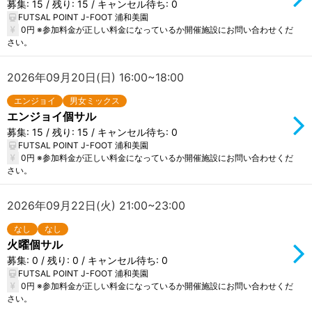
募集: 15 / 残り: 15 / キャンセル待ち: 0
FUTSAL POINT J-FOOT 浦和美園
0円 ※参加料金が正しい料金になっているか開催施設にお問い合わせくだ
さい。
2026年09月20日(日) 16:00~18:00
エンジョイ
男女ミックス
エンジョイ個サル
募集: 15 / 残り: 15 / キャンセル待ち: 0
FUTSAL POINT J-FOOT 浦和美園
0円 ※参加料金が正しい料金になっているか開催施設にお問い合わせくだ
さい。
2026年09月22日(火) 21:00~23:00
なし
なし
火曜個サル
募集: 0 / 残り: 0 / キャンセル待ち: 0
FUTSAL POINT J-FOOT 浦和美園
0円 ※参加料金が正しい料金になっているか開催施設にお問い合わせくだ
さい。