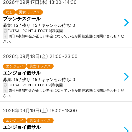
2026年09月17日(木) 13:00~14:30
なし
男女ミックス
ブランチスクール
募集: 15 / 残り: 15 / キャンセル待ち: 0
FUTSAL POINT J-FOOT 浦和美園
0円 ※参加料金が正しい料金になっているか開催施設にお問い合わせくだ
さい。
2026年09月18日(金) 21:00~23:00
エンジョイ
男女ミックス
エンジョイ個サル
募集: 15 / 残り: 15 / キャンセル待ち: 0
FUTSAL POINT J-FOOT 浦和美園
0円 ※参加料金が正しい料金になっているか開催施設にお問い合わせくだ
さい。
2026年09月19日(土) 16:00~18:00
エンジョイ
男女ミックス
エンジョイ個サル