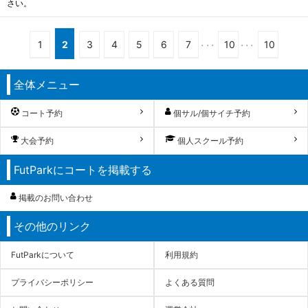
さい。
...
...
1
2
3
4
5
6
7
10
10
全体メニュー
コート予約
個サル/個サイチ予約
大会予約
個人スクール予約
FutParkにコートを掲載する
掲載のお問い合わせ
その他のリンク
FutParkについて
利用規約
プライバシーポリシー
よくある質問