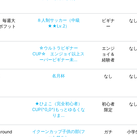
８人制サッカー（中級
、毎週大
ビギナ
な
★★Lv.2）
ボフット
ー
☆ウルトラビギナー
エンジ
な
CUP☆ エンジョイ以上ス
ョイ＆
ーパービギナー未...
経験者
名月杯
本
なし
な
★ひよこ（完全初心者）
初心者
な
CUP(^0_0^)もっとゆるくな
限定
りま...
イクーンカップ子供の部(フ
ground
ガチ
小学