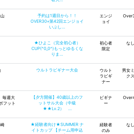
予約は1週目から！！
狭山
エンジ
Over
OVER30⭐︎第42回エンジョイ
ョイ
いぶし...
★ひよこ（完全初心者）
初心者
な
CUP(^0_0^)もっとゆるくな
限定
りま...
ウルトラビギナー大会
台
ウルト
男女
ラビギ
ク
ナー
【夕方開催】40歳以上のフ
、毎週大
ビギナ
Over
ットサル大会（中級
ボフット
ー
★★Lv.2） ...
★経験者向け★SUMMER ナ
川崎
経験者
な
イトカップ 【チーム用申込
のみ