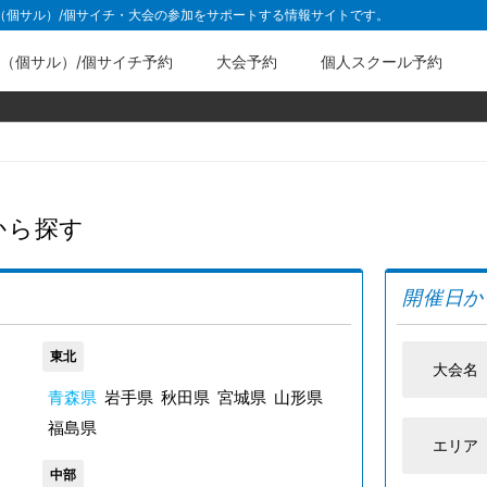
ル（個サル）/個サイチ・大会の参加をサポートする情報サイトです。
（個サル）/個サイチ予約
大会予約
個人スクール予約
から探す
開催日か
東北
大会名
青森県
岩手県
秋田県
宮城県
山形県
福島県
エリア
中部