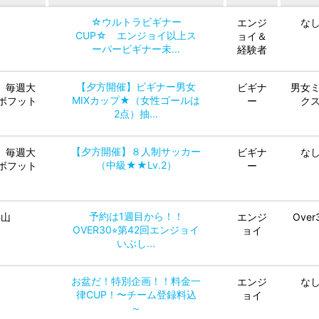
☆ウルトラビギナー
エンジ
な
CUP☆ エンジョイ以上ス
ョイ＆
ーパービギナー未...
経験者
【夕方開催】ビギナー男女
、毎週大
ビギナ
男女
MIXカップ★（女性ゴールは
ボフット
ー
ク
2点）抽...
【夕方開催】８人制サッカー
、毎週大
ビギナ
な
（中級★★Lv.2）
ボフット
ー
予約は1週目から！！
狭山
エンジ
Over
OVER30⭐︎第42回エンジョイ
ョイ
いぶし...
お盆だ！特別企画！！料金一
エンジ
な
律CUP！〜チーム登録料込
ョイ
～