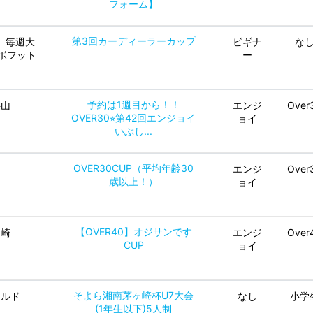
フォーム】
第3回カーディーラーカップ
、毎週大
ビギナ
な
ボフット
ー
予約は1週目から！！
狭山
エンジ
Over
OVER30⭐︎第42回エンジョイ
ョイ
いぶし...
OVER30CUP（平均年齢30
エンジ
Over
歳以上！）
ョイ
【OVER40】オジサンです
川崎
エンジ
Over
CUP
ョイ
そよら湘南茅ヶ崎杯U7大会
ールド
なし
小学
(1年生以下)5人制