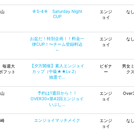
☆S-4☆ Saturday Night
狭山
エンジ
な
CUP
ョイ
お盆だ！特別企画！！料金一
エンジ
な
律CUP！〜チーム登録料込
ョイ
～
【夕方開催】素人エンジョイ
、毎週大
ビギナ
男女
カップ（中級★★Lv.2）
ボフット
ー
ク
抽選で...
予約は1週目から！！
狭山
エンジ
Over
OVER30⭐︎第42回エンジョイ
ョイ
いぶし...
エンジョイマッチメイク
川崎
エンジ
な
ョイ