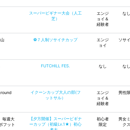
スーパービギナー大会（人工
エンジ
な
芝）
ョイ＆
経験者
狭山
⚽７人制ソサイチカップ
エンジ
ソサ
ョイ
FUTCHILL FES.
本
なし
な
イクーンカップ大人の部(フ
ground
エンジ
男性
ットサル）
ョイ＆
経験者
【夕方開催】スーパービギナ
、毎週大
初心者
男女
ーカップ（初級Lv.1★）初心
ボフット
限定
ク
者大...