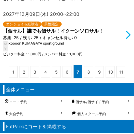
2027年12月09日(木) 20:00~22:00
エンジョイ＆経験者
男性限定
【個サル】誰でも個サル！イクーンソロサル！
募集: 25 / 残り: 25 / キャンセル待ち: 0
ikoooon KUMAGAYA sport ground
ビジター料金：1,000円 / メンバー料金：1,000円
1
2
3
4
5
6
7
8
9
10
11
全体メニュー
コート予約
個サル/個サイチ予約
大会予約
個人スクール予約
FutParkにコートを掲載する