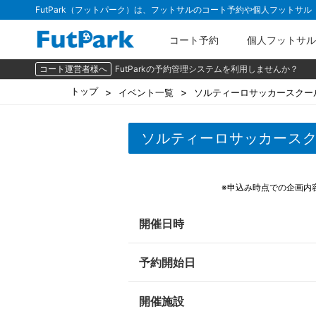
FutPark（フットパーク）は、フットサルのコート予約や個人フットサ
コート予約
個人フットサル
コート運営者様へ
FutParkの予約管理システムを利用しませんか？
トップ
イベント一覧
ソルティーロサッカースクー
ソルティーロサッカース
※申込み時点での企画内
開催日時
予約開始日
開催施設