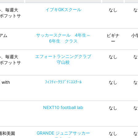
イブキGKスクール
ル、毎週大
なし
な
ンボフットサ
サッカースクール 4年生～
アム
ビギナ
小
6年生 クラス
ー
エフォートランニングクラブ
ル、毎週大
なし
な
守山校
ンボフットサ
ﾌｨﾌﾃｨｰｸﾗﾌﾞﾃﾆｽｽｸｰﾙ
原 with
なし
な
NEXT10 football lab
なし
な
GRANDE ジュニアサッカー
T 浦和美園
なし
な