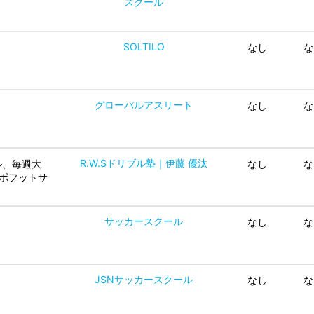
スクール
SOLTILO
なし
な
グローバルアスリート
なし
な
R.W.Sドリブル塾｜伊藤 優汰
ル、毎週大
なし
な
ンボフットサ
サッカースクール
なし
な
JSNサッカースクール
なし
な