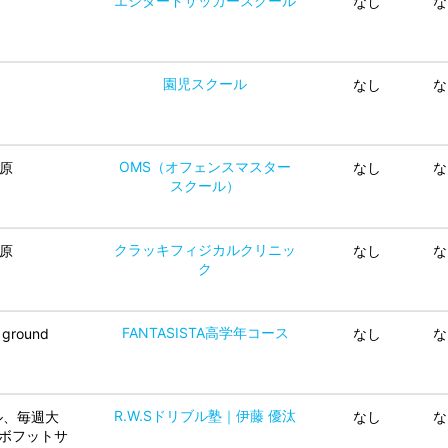
エシタードサッカースクール
なし
な
園児スクール
なし
な
OMS（オフェンスマスター
田原
なし
な
スクール）
クラッキフィジカルクリニッ
田原
なし
な
ク
FANTASISTA高学年コース
 ground
なし
な
R.W.Sドリブル塾｜伊藤 優汰
ル、毎週大
なし
な
ンボフットサ