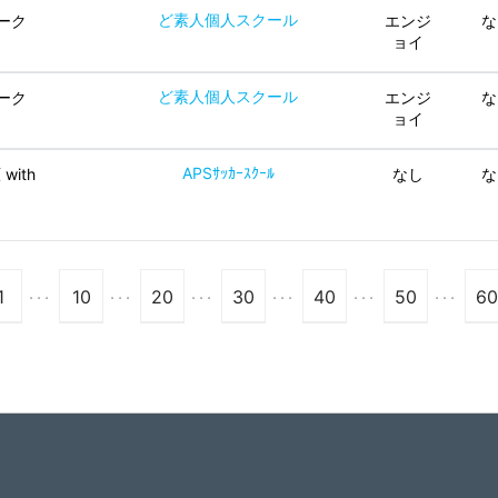
ど素人個人スクール
ーク
エンジ
な
ョイ
ど素人個人スクール
ーク
エンジ
な
ョイ
APSｻｯｶｰｽｸｰﾙ
原 with
なし
な
...
...
...
...
...
...
1
10
20
30
40
50
60