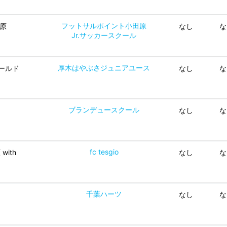
フットサルポイント小田原
田原
なし
な
Jr.サッカースクール
厚木はやぶさジュニアユース
ールド
なし
な
ブランデュースクール
なし
な
fc tesgio
原 with
なし
な
千葉ハーツ
なし
な