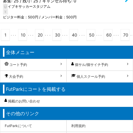
募集: 25 / 残り: 25 / キャンセル待ち: 0
イブキサッカースタジアム
ビジター料金：500円 / メンバー料金：500円
...
...
...
...
...
...
...
.
1
10
20
30
40
50
60
70
全体メニュー
コート予約
個サル/個サイチ予約
大会予約
個人スクール予約
FutParkにコートを掲載する
掲載のお問い合わせ
その他のリンク
FutParkについて
利用規約