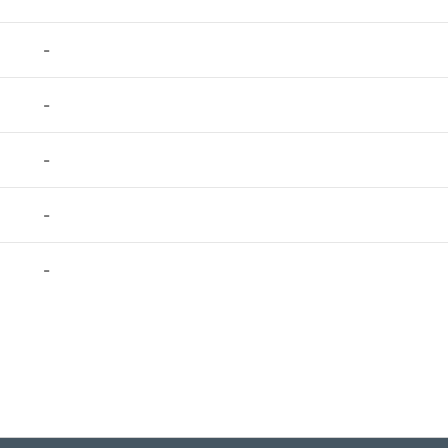
-
-
-
-
-