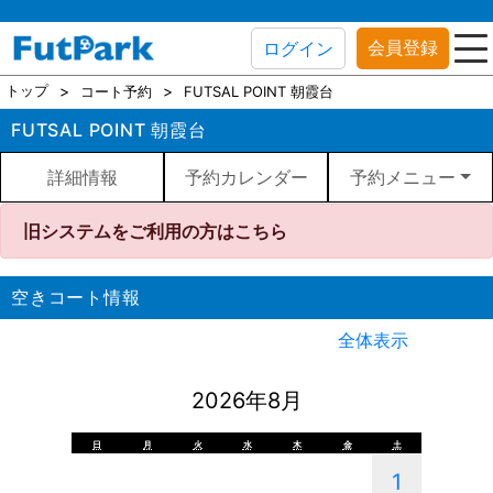
会員登録
ログイン
トップ
コート予約
FUTSAL POINT 朝霞台
FUTSAL POINT 朝霞台
詳細情報
予約カレンダー
予約メニュー
旧システムをご利用の方はこちら
空きコート情報
全体表示
2026年8月
日
月
火
水
木
金
土
1