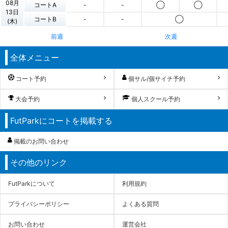
08月
コートA
-
-
◯
◯
13日
コートB
-
-
◯
(木)
前週
次週
全体メニュー
コート予約
個サル/個サイチ予約
大会予約
個人スクール予約
FutParkにコートを掲載する
掲載のお問い合わせ
その他のリンク
FutParkについて
利用規約
プライバシーポリシー
よくある質問
お問い合わせ
運営会社