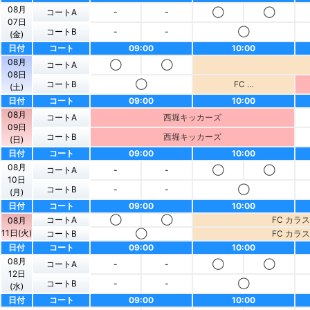
08月
コートA
-
-
◯
◯
07日
コートB
-
-
◯
(金)
日付
コート
09:00
10:00
08月
コートA
◯
◯
08日
コートB
◯
FC …
(土)
日付
コート
09:00
10:00
08月
コートA
西堀キッカーズ
09日
コートB
西堀キッカーズ
(日)
日付
コート
09:00
10:00
08月
コートA
-
-
◯
◯
10日
コートB
-
-
◯
(月)
日付
コート
09:00
10:00
コートA
◯
◯
FC カラ
08月
11日(火)
コートB
◯
FC カラ
日付
コート
09:00
10:00
08月
コートA
-
-
◯
◯
12日
コートB
-
-
◯
(水)
日付
コート
09:00
10:00