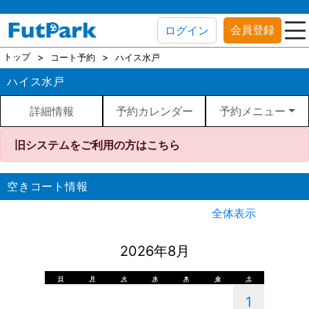
会員登録
ログイン
トップ
コート予約
ハイス水戸
ハイス水戸
詳細情報
予約カレンダー
予約メニュー
旧システムをご利用の方はこちら
空きコート情報
全体表示
2026年8月
日
月
火
水
木
金
土
1