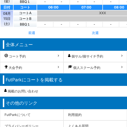
(金)
BBQ１
-
-
-
-
-
日付
コート
06:00
07:00
08:00
コートA
XXX
08月
15日
コートB
(土)
BBQ１
-
-
-
-
-
前週
次週
全体メニュー
コート予約
個サル/個サイチ予約
大会予約
個人スクール予約
FutParkにコートを掲載する
掲載のお問い合わせ
その他のリンク
FutParkについて
利用規約
プライバシーポリシー
よくある質問