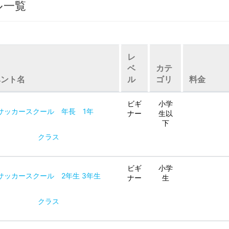
ル一覧
レ
ベ
カテ
ベント名
ル
ゴリ
料金
ビギ
小学
サッカースクール 年長 1年
ナー
生以
下
クラス
ビギ
小学
サッカースクール 2年生 3年生
ナー
生
クラス