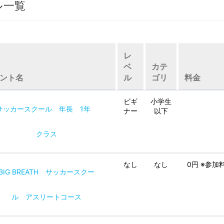
ル一覧
レ
ベ
カテ
ント名
ル
ゴリ
料金
ビギ
小学生
サッカースクール 年長 1年
ナー
以下
クラス
なし
なし
0円 ※参
BIG BREATH サッカースクー
ル アスリートコース