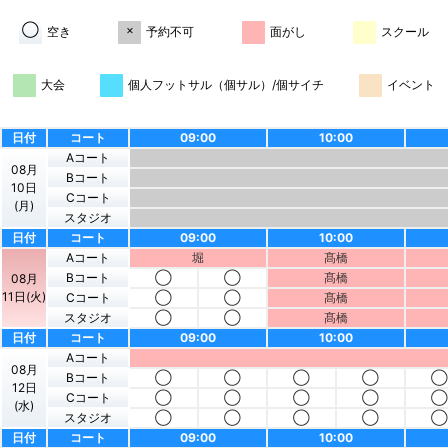
◯
×
空き
予約不可
面がし
スクール
大会
個人フットサル（個サル）/個サイチ
イベント
日付
コート
09:00
10:00
Aコート
08月
Bコート
10日
Cコート
(月)
スタジオ
日付
コート
09:00
10:00
Aコート
堀
髙橋
Bコート
◯
◯
髙橋
08月
11日(火)
Cコート
◯
◯
髙橋
スタジオ
◯
◯
髙橋
日付
コート
09:00
10:00
Aコート
08月
Bコート
◯
◯
◯
◯
◯
12日
Cコート
◯
◯
◯
◯
◯
(水)
スタジオ
◯
◯
◯
◯
◯
日付
コート
09:00
10:00