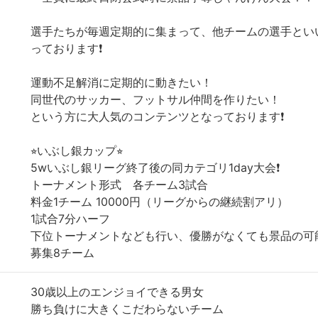
選手たちが毎週定期的に集まって、他チームの選手とい
っております❗️
運動不足解消に定期的に動きたい！
同世代のサッカー、フットサル仲間を作りたい！
という方に大人気のコンテンツとなっております❗️
⭐︎いぶし銀カップ⭐︎
5wいぶし銀リーグ終了後の同カテゴリ1day大会❗️
トーナメント形式 各チーム3試合
料金1チーム 10000円（リーグからの継続割アリ）
1試合7分ハーフ
下位トーナメントなども行い、優勝がなくても景品の可能
募集8チーム
30歳以上のエンジョイできる男女
勝ち負けに大きくこだわらないチーム