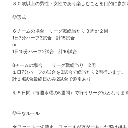
３０歳以上の男性・女性であり楽しむことを目的に参加
◎形式
６チームの場合 リーグ戦総当たり３周or２周
1日7分ハーフ3試合 計15試合
or
1日10分ハーフ2試合 計10試合
8チームの場合 リーグ戦総当り 2周
１日7分ハーフの試合を3試合で総当たり2周行います。
計１4試合最終日のみ2試合で割引あり
を５日間（毎週水曜の5週間）で行うリーグ戦となりま
◎主なルール
☆ファール一切禁止。ファールが万が一あった際は相手