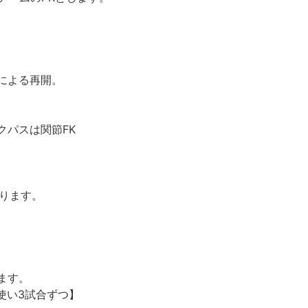
による再開。
クパスは関節FK
なります。
ます。
使い3試合ずつ】