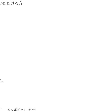
いただける方
す。
チームのPKとします。