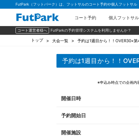
FutPark（フットパーク）は、フットサルのコート予約や個人フットサ
コート予約
個人フットサル
コート運営者様へ
FutParkの予約管理システムを利用しませんか？
トップ
大会一覧
予約は1週目から！！OVER30⭐︎第
予約は1週目から！！OVE
※申込み時点での企画内
開催日時
予約開始日
開催施設