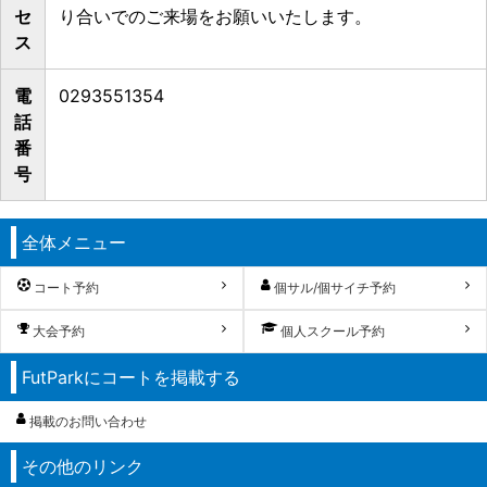
セ
り合いでのご来場をお願いいたします。
ス
電
0293551354
話
番
号
全体メニュー
コート予約
個サル/個サイチ予約
大会予約
個人スクール予約
FutParkにコートを掲載する
掲載のお問い合わせ
その他のリンク