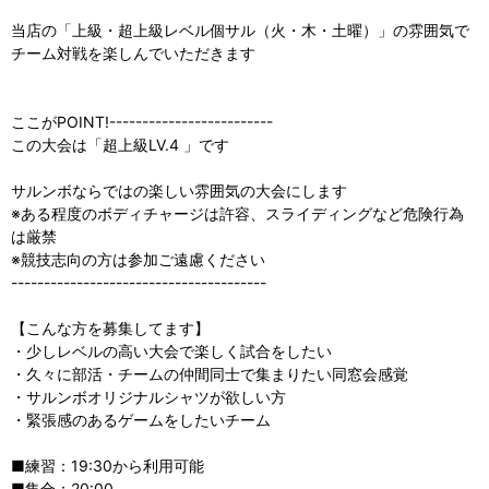
当店の「上級・超上級レベル個サル（火・木・土曜）」の雰囲気で
チーム対戦を楽しんでいただきます
ここがPOINT!-------------------------
この大会は「超上級LV.4 」です
サルンボならではの楽しい雰囲気の大会にします
※ある程度のボディチャージは許容、スライディングなど危険行為
は厳禁
※競技志向の方は参加ご遠慮ください
---------------------------------------
【こんな方を募集してます】
・少しレベルの高い大会で楽しく試合をしたい
・久々に部活・チームの仲間同士で集まりたい同窓会感覚
・サルンボオリジナルシャツが欲しい方
・緊張感のあるゲームをしたいチーム
■練習：19:30から利用可能
■集合：20:00