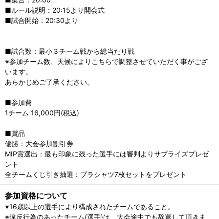
■ルール説明：20:15より開会式
■試合開始：20:30より
■試合数：最小３チーム戦から総当たり戦
※参加チーム数、天候によりこちらで調整させていただく事がござ
います。
あらかじめご了承ください。
■参加費
1チーム 16,000円(税込)
■賞品
優勝：大会参加割引券
MIP賞選出：最も印象に残った選手には審判よりサプライズプレゼ
ント
全チームくじ引き抽選：プラシャツ7枚セットをプレゼント
参加資格について
※16歳以上の選手により構成されたチームであること。
※違反行為のあったチーム(選手)は、大会途中でも辞退して頂きま