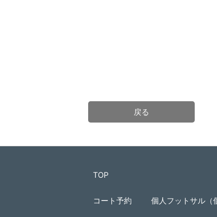
戻る
TOP
コート予約
個人フットサル（