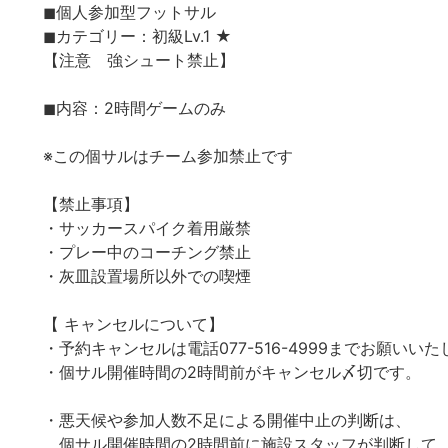
◼︎個人参加型フットサル
◼︎カテゴリー：初級Lv.1 ★
【注意 強シュート禁止】
◼︎内容：2時間ゲームのみ
※この個サルはチーム参加禁止です
【禁止事項】
・サッカースパイク着用厳禁
・プレー中のコーチング禁止
・灰皿設置場所以外での喫煙
【 キャンセルについて】
・予約キャンセルは電話077-516-4999までお願いい
・個サル開催時間の2時間前がキャンセル〆切です。
・悪天候や参加人数不足による開催中止の判断は、
個サル開催時間の2時間前に施設スタッフが判断して