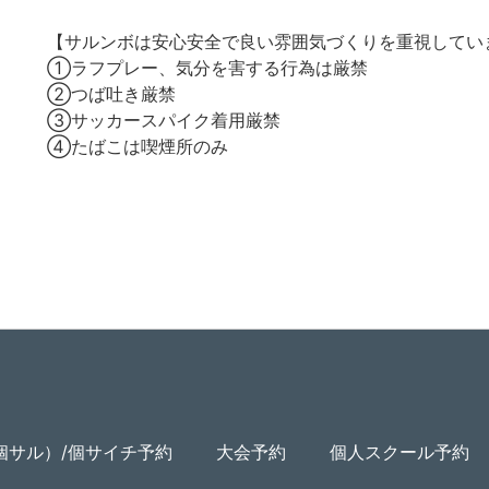
【サルンボは安心安全で良い雰囲気づくりを重視してい
①ラフプレー、気分を害する行為は厳禁
②つば吐き厳禁
③サッカースパイク着用厳禁
④たばこは喫煙所のみ
個サル）/個サイチ予約
大会予約
個人スクール予約