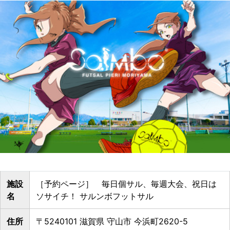
施設
［予約ページ］ 毎日個サル、毎週大会、祝日は
名
ソサイチ！ サルンボフットサル
住所
〒5240101 滋賀県 守山市 今浜町2620-5