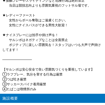
★接触プレーやスライディングなど危険行為は絶対禁止
当店は競技志向よりも雰囲気重視のフットサル場です。
★レディーファースト
女性からボール奪取はご遠慮ください。
女性にナイスパスができる男性大歓迎！
★ナイスプレーには拍手や掛け声を！
サルンボはネガティブなことは全面禁止
ポジティブに楽しい雰囲気を！スタッフはいつも大声で声掛け
してます！
—————————
【サルンボは安心安全で良い雰囲気づくりを重視しています】
①ラフプレー、気分を害する行為は厳禁
②つば吐き厳禁
③サッカースパイク着用厳禁
④たばこは喫煙所のみ
施設概要