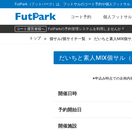
FutPark（フットパーク）は、フットサルのコート予約や個人フットサ
コート予約
個人フットサル
コート運営者様へ
FutParkの予約管理システムを利用しませんか？
トップ
個サル/個サイチ一覧
だいちと素人MIX個サ
だいちと素人MIX個サル（
※申込み時点での企画内
開催日時
予約開始日
開催施設