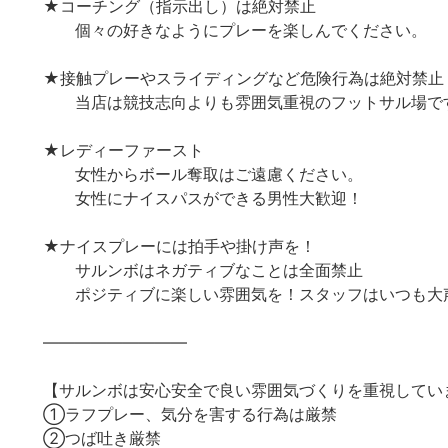
★コーチング（指示出し）は絶対禁止
個々の好きなようにプレーを楽しんでください。
★接触プレーやスライディングなど危険行為は絶対禁止
当店は競技志向よりも雰囲気重視のフットサル場で
★レディーファースト
女性からボール奪取はご遠慮ください。
女性にナイスパスができる男性大歓迎！
★ナイスプレーには拍手や掛け声を！
サルンボはネガティブなことは全面禁止
ポジティブに楽しい雰囲気を！スタッフはいつも大
—————————
【サルンボは安心安全で良い雰囲気づくりを重視してい
①ラフプレー、気分を害する行為は厳禁
②つば吐き厳禁