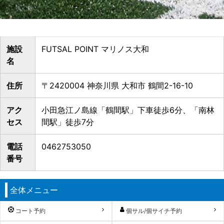
施設
FUTSAL POINT マリノス大和
名
住所
〒2420004 神奈川県 大和市 鶴間2-16-10
アク
小田急江ノ島線「鶴間駅」下車徒歩6分、「南林
セス
間駅」徒歩7分
電話
0462753050
番号
全体メニュー
コート予約
個サル/個サイチ予約