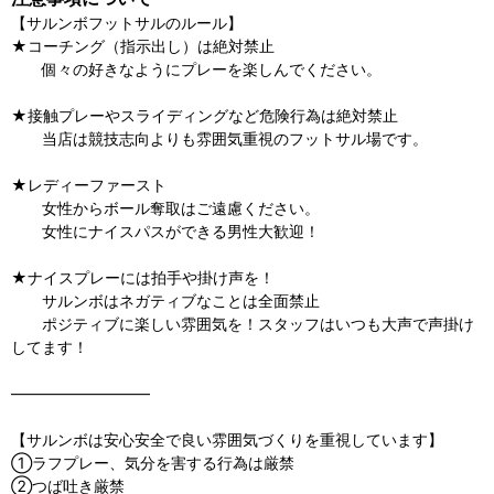
【サルンボフットサルのルール】
★コーチング（指示出し）は絶対禁止
個々の好きなようにプレーを楽しんでください。
★接触プレーやスライディングなど危険行為は絶対禁止
当店は競技志向よりも雰囲気重視のフットサル場です。
★レディーファースト
女性からボール奪取はご遠慮ください。
女性にナイスパスができる男性大歓迎！
★ナイスプレーには拍手や掛け声を！
サルンボはネガティブなことは全面禁止
ポジティブに楽しい雰囲気を！スタッフはいつも大声で声掛け
してます！
—————————
【サルンボは安心安全で良い雰囲気づくりを重視しています】
①ラフプレー、気分を害する行為は厳禁
②つば吐き厳禁