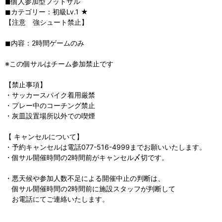
◼︎個人参加型フットサル
◼︎カテゴリー：初級Lv.1 ★
【注意 強シュート禁止】
◼︎内容：2時間ゲームのみ
※この個サルはチーム参加禁止です
【禁止事項】
・サッカースパイク着用厳禁
・プレー中のコーチング禁止
・灰皿設置場所以外での喫煙
【 キャンセルについて】
・予約キャンセルは電話077-516-4999までお願いいたします。
・個サル開催時間の2時間前がキャンセル〆切です。
・悪天候や参加人数不足による開催中止の判断は、
個サル開催時間の2時間前に施設スタッフが判断して
お電話にてご連絡いたします。