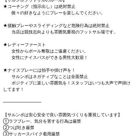
★コーチング（指示出し）は絶対禁止
個々の好きなようにプレーを楽しんでください。
★接触プレーやスライディングなど危険行為は絶対禁止
当店は競技志向よりも雰囲気重視のフットサル場です。
★レディーファースト
女性からボール奪取はご遠慮ください。
女性にナイスパスができる男性大歓迎！
★ナイスプレーには拍手や掛け声を！
サルンボはネガティブなことは全面禁止
ポジティブに楽しい雰囲気を！スタッフはいつも大声で声掛け
してます！
—————————
【サルンボは安心安全で良い雰囲気づくりを重視しています】
①ラフプレー、気分を害する行為は厳禁
②つば吐き厳禁
③サッカースパイク着用厳禁