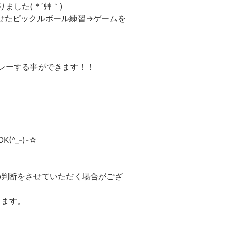
した( *´艸｀)
せたピックルボール練習→ゲームを
レーする事ができます！！
^_-)-☆
の判断をさせていただく場合がござ
きます。