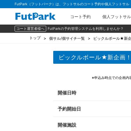
FutPark（フットパーク）は、フットサルのコート予約や個人フットサ
コート予約
個人フットサル
コート運営者様へ
FutParkの予約管理システムを利用しませんか？
トップ
個サル/個サイチ一覧
ピックルボール★新
ピックルボール★新企画
※申込み時点での企画内
開催日時
予約開始日
開催施設