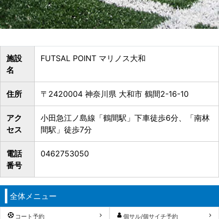
施設
FUTSAL POINT マリノス大和
名
住所
〒2420004 神奈川県 大和市 鶴間2-16-10
アク
小田急江ノ島線「鶴間駅」下車徒歩6分、「南林
セス
間駅」徒歩7分
電話
0462753050
番号
全体メニュー
コート予約
個サル/個サイチ予約