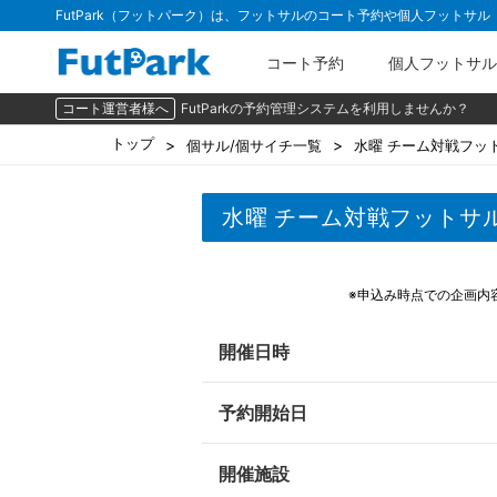
FutPark（フットパーク）は、フットサルのコート予約や個人フットサ
コート予約
個人フットサル
コート運営者様へ
FutParkの予約管理システムを利用しませんか？
トップ
個サル/個サイチ一覧
水曜 チーム対戦フット
水曜 チーム対戦フットサル（
※申込み時点での企画内
開催日時
予約開始日
開催施設