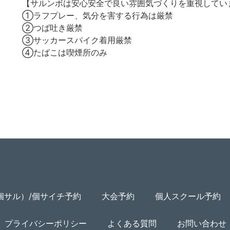
【サルンボは安心安全で良い雰囲気づくりを重視してい
①ラフプレー、気分を害する行為は厳禁
②つば吐き厳禁
③サッカースパイク着用厳禁
④たばこは喫煙所のみ
個サル）/個サイチ予約
大会予約
個人スクール予約
プライバシーポリシー
よくある質問
お問い合わせ