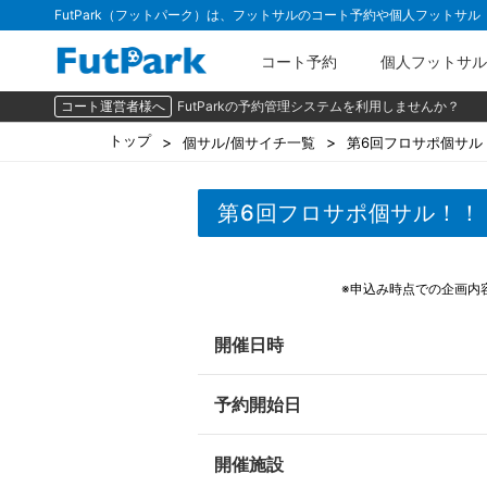
FutPark（フットパーク）は、フットサルのコート予約や個人フットサ
コート予約
個人フットサル
コート運営者様へ
FutParkの予約管理システムを利用しませんか？
トップ
個サル/個サイチ一覧
第6回フロサポ個サル
第6回フロサポ個サル！！
※申込み時点での企画内
開催日時
予約開始日
開催施設