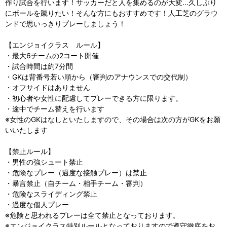
作り試合を行います！サッカーだと人を集めるのが大変...久しぶり
にボールを蹴りたい！そんな方にもおすすめです！人工芝のグラウ
ンドで思いっきりプレーしましょう！
【エンジョイクラス ルール】
・最大6チームの2コート開催
・試合時間は約7分間
・GKは背番号若い順から（審判のアナウンスでの交代制）
・オフサイドはありません
・初心者や女性に配慮してプレーできる方に限ります。
・途中でチーム替えを行います
※女性のGKはなしといたしますので、その場合は次の方がGKをお願
いいたします
【禁止ルール】
・男性の強シュート禁止
・危険なプレー（過度な接触プレー）は禁止
・暴言禁止（自チーム・相手チーム・審判）
・危険なスライディング禁止
・過度な個人プレー
※危険と思われるプレーは全て禁止となっております。
※エンジョイクラス特別ルールとなっておりますので遵守徹底をお