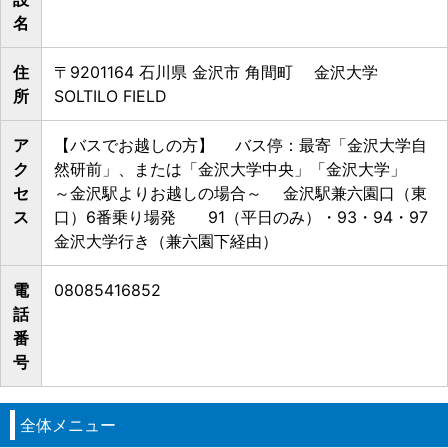
名
住
〒9201164 石川県 金沢市 角間町 金沢大学
所
SOLTILO FIELD
ア
【バスでお越しの方】 バス停：最寄「金沢大学自
ク
然研前」、または「金沢大学中央」「金沢大学」 ​ ​
セ
～金沢駅よりお越しの場合～ 金沢駅兼六園口（東
ス
口）6番乗り場発 91（平日のみ）・93・94・97
金沢大学行き（兼六園下経由） ​
電
08085416852
話
番
号
全体メニュー