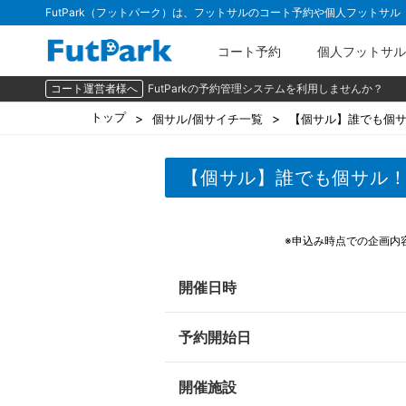
FutPark（フットパーク）は、フットサルのコート予約や個人フットサ
コート予約
個人フットサル
コート運営者様へ
FutParkの予約管理システムを利用しませんか？
トップ
個サル/個サイチ一覧
【個サル】誰でも個
【個サル】誰でも個サル
※申込み時点での企画内
開催日時
予約開始日
開催施設