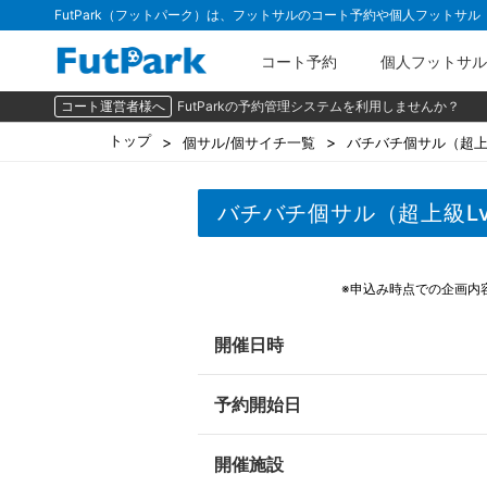
FutPark（フットパーク）は、フットサルのコート予約や個人フットサ
コート予約
個人フットサル
コート運営者様へ
FutParkの予約管理システムを利用しませんか？
トップ
個サル/個サイチ一覧
バチバチ個サル（超上級
バチバチ個サル（超上級L
※申込み時点での企画内
開催日時
予約開始日
開催施設