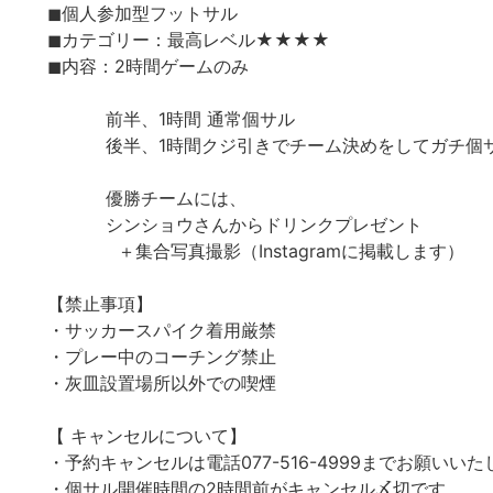
◼︎個人参加型フットサル
◼︎カテゴリー：最高レベル★★★★
◼︎内容：2時間ゲームのみ
前半、1時間 通常個サル
後半、1時間クジ引きでチーム決めをしてガチ個
優勝チームには、
シンショウさんからドリンクプレゼント
＋集合写真撮影（Instagramに掲載します）
【禁止事項】
・サッカースパイク着用厳禁
・プレー中のコーチング禁止
・灰皿設置場所以外での喫煙
【 キャンセルについて】
・予約キャンセルは電話077-516-4999までお願いい
・個サル開催時間の2時間前がキャンセル〆切です。