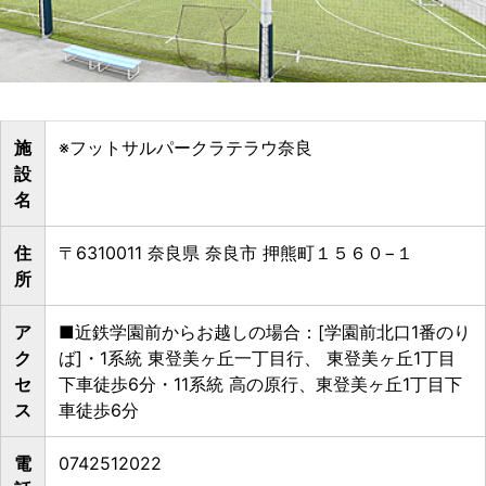
施
※フットサルパークラテラウ奈良
設
名
住
〒6310011 奈良県 奈良市 押熊町１５６０−１
所
ア
■近鉄学園前からお越しの場合：[学園前北口1番のり
ク
ば]・1系統 東登美ヶ丘一丁目行、 東登美ヶ丘1丁目
セ
下車徒歩6分・11系統 高の原行、東登美ヶ丘1丁目下
ス
車徒歩6分
電
0742512022