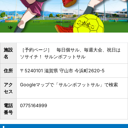
施設
［予約ページ］ 毎日個サル、毎週大会、祝日は
名
ソサイチ！ サルンボフットサル
住所
〒5240101 滋賀県 守山市 今浜町2620-5
アク
Googleマップで「サルンボフットサル」で検索
セス
電話
0775164999
番号