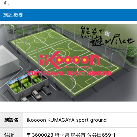
す。
施設概要
施設名
ikoooon KUMAGAYA sport ground
住所
〒3600023 埼玉県 熊谷市 佐谷田659-1