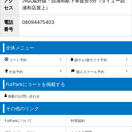
アク
JR武蔵野線・西浦和駅下車徒歩3分（ダイエー西
セス
浦和店屋上）
電話
08094475403
番号
全体メニュー
コート予約
個サル/個サイチ予約
大会予約
個人スクール予約
FutParkにコートを掲載する
掲載のお問い合わせ
その他のリンク
FutParkについて
利用規約