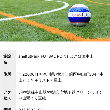
施設
anelfutPark FUTSAL POINT よこはま中山
名
住所
〒2260011 神奈川県 横浜市 緑区中山町304-1中
山とうきゅうストア屋上
アク
JR横浜線中山駅/横浜市営地下鉄グリーンライン
セス
中山駅より直結
電話
0454823686