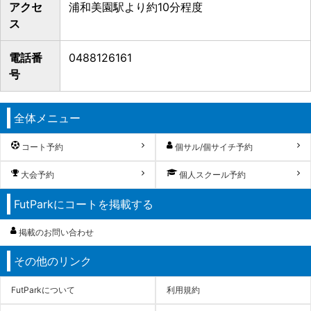
アクセ
浦和美園駅より約10分程度
ス
電話番
0488126161
号
全体メニュー
コート予約
個サル/個サイチ予約
大会予約
個人スクール予約
FutParkにコートを掲載する
掲載のお問い合わせ
その他のリンク
FutParkについて
利用規約