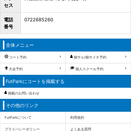
セス
電話
0722685260
番号
全体メニュー
コート予約
個サル/個サイチ予約
大会予約
個人スクール予約
FutParkにコートを掲載する
掲載のお問い合わせ
その他のリンク
FutParkについて
利用規約
プライバシーポリシー
よくある質問