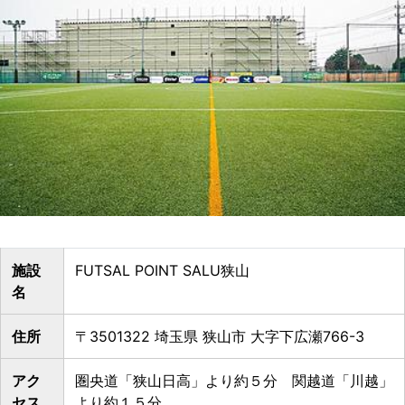
施設
FUTSAL POINT SALU狭山
名
住所
〒3501322 埼玉県 狭山市 大字下広瀬766-3
アク
圏央道「狭山日高」より約５分 関越道「川越」
セス
より約１５分