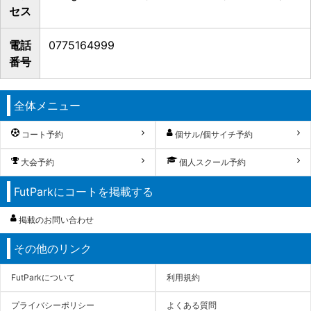
セス
電話
0775164999
番号
全体メニュー
コート予約
個サル/個サイチ予約
大会予約
個人スクール予約
FutParkにコートを掲載する
掲載のお問い合わせ
その他のリンク
FutParkについて
利用規約
プライバシーポリシー
よくある質問