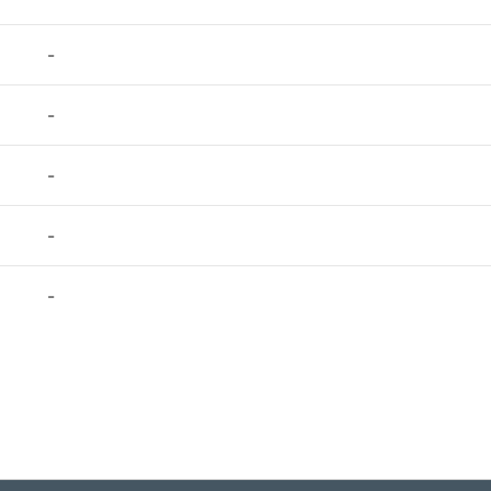
-
-
-
-
-