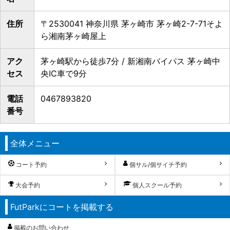
住所
〒2530041 神奈川県 茅ヶ崎市 茅ヶ崎2-7-71そよ
ら湘南茅ヶ崎屋上
アク
茅ヶ崎駅から徒歩7分 / 新湘南バイパス 茅ヶ崎中
セス
央IC車で9分
電話
0467893820
番号
全体メニュー
コート予約
個サル/個サイチ予約
大会予約
個人スクール予約
FutParkにコートを掲載する
掲載のお問い合わせ