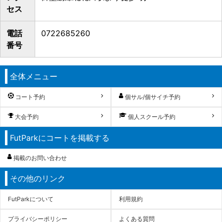
セス
電話
0722685260
番号
全体メニュー
コート予約
個サル/個サイチ予約
大会予約
個人スクール予約
FutParkにコートを掲載する
掲載のお問い合わせ
その他のリンク
FutParkについて
利用規約
プライバシーポリシー
よくある質問