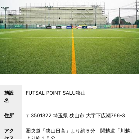
施設
FUTSAL POINT SALU狭山
名
住所
〒3501322 埼玉県 狭山市 大字下広瀬766-3
アク
圏央道「狭山日高」より約５分 関越道「川越」
セス
より約１５分