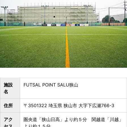
施設
FUTSAL POINT SALU狭山
名
住所
〒3501322 埼玉県 狭山市 大字下広瀬766-3
アク
圏央道「狭山日高」より約５分 関越道「川越」
セス
より約１５分