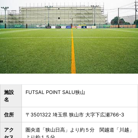
施設
FUTSAL POINT SALU狭山
名
住所
〒3501322 埼玉県 狭山市 大字下広瀬766-3
アク
圏央道「狭山日高」より約５分 関越道「川越」
セス
より約１５分