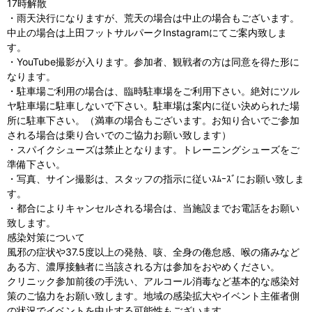
17時解散
・雨天決行になりますが、荒天の場合は中止の場合もございます。
中止の場合は上田フットサルパークInstagramにてご案内致しま
す。
・YouTube撮影が入ります。参加者、観戦者の方は同意を得た形に
なります。
・駐車場ご利用の場合は、臨時駐車場をご利用下さい。絶対にツル
ヤ駐車場に駐車しないで下さい。駐車場は案内に従い決められた場
所に駐車下さい。（満車の場合もございます。お知り合いでご参加
される場合は乗り合いでのご協力お願い致します）
・スパイクシューズは禁止となります。トレーニングシューズをご
準備下さい。
・写真、サイン撮影は、スタッフの指示に従いｽﾑｰｽﾞにお願い致しま
す。
・都合によりキャンセルされる場合は、当施設までお電話をお願い
致します。
感染対策について
風邪の症状や37.5度以上の発熱、咳、全身の倦怠感、喉の痛みなど
ある方、濃厚接触者に当該される方は参加をおやめください。
クリニック参加前後の手洗い、アルコール消毒など基本的な感染対
策のご協力をお願い致します。地域の感染拡大やイベント主催者側
の状況でイベントを中止する可能性もございます。