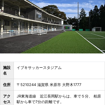
施設
イブキサッカースタジアム
名
住所
〒5210244 滋賀県 米原市 大野木1777
アク
JR東海道線 近江長岡駅からは、車で５分、 柏原
セス
駅から車で7分の距離です。