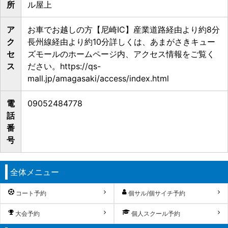
所
ル屋上
ア
お車でお越しの方【尼崎IC】産業道路経由より約8分
ク
長州線経由より約10分詳しくは、あまがさきキュー
セ
ズモールのホームページ内、アクセス情報をご覧く
ス
ださい。https://qs-
mall.jp/amagasaki/access/index.html
電
09052484778
話
番
号
全体メニュー
コート予約
個サル/個サイチ予約
大会予約
個人スクール予約