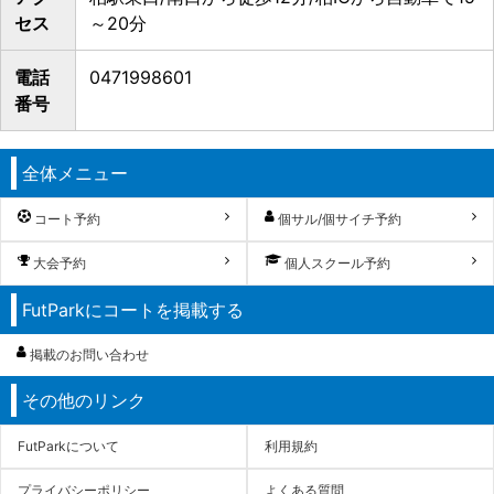
セス
～20分
電話
0471998601
番号
全体メニュー
コート予約
個サル/個サイチ予約
大会予約
個人スクール予約
FutParkにコートを掲載する
掲載のお問い合わせ
その他のリンク
FutParkについて
利用規約
プライバシーポリシー
よくある質問