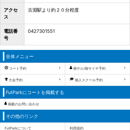
アクセ
古淵駅より約２０分程度
ス
電話番
0427301551
号
全体メニュー
コート予約
個サル/個サイチ予約
大会予約
個人スクール予約
FutParkにコートを掲載する
掲載のお問い合わせ
その他のリンク
FutParkについて
利用規約